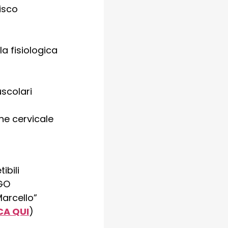
isco
la fisiologica
scolari
ne cervicale
ibili
AGO
Marcello”
CA QUI
)