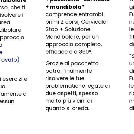
+ mandibola”
g
so, che ti
comprende entrambi i
F
isolvere i
primi 2 corsi, Cervicale
n
area
Stop + Soluzione
l
ibolare
Mandibolare, per un
f
approccio
approccio completo,
d
a
efficace e a 360°.
e
“
provato)
Grazie al pacchetto
u
potrai finalmente
d
risolvere le tue
F
esercizi e
problematiche legate ai
l
uoi
due aspetti, spesso
r
ttamente a
molto più vicini di
m
essun
quanto si creda.
d