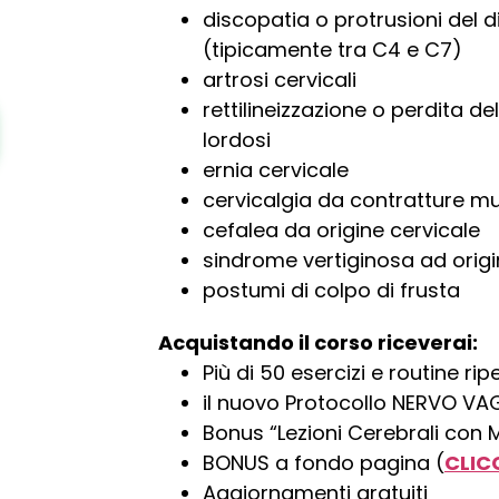
discopatia o protrusioni del d
(tipicamente tra C4 e C7)
artrosi cervicali
rettilineizzazione o perdita del
lordosi
ernia cervicale
cervicalgia da contratture mu
cefalea da origine cervicale
sindrome vertiginosa ad origi
postumi di colpo di frusta
Acquistando il corso riceverai:
Più di 50 esercizi e routine ripet
il nuovo Protocollo NERVO V
Bonus “Lezioni Cerebrali con 
BONUS a fondo pagina (
CLIC
Aggiornamenti gratuiti