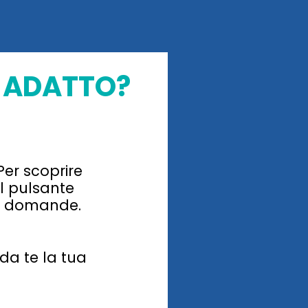
Ù ADATTO?
er scoprire
il pulsante
ci domande.
da te la tua