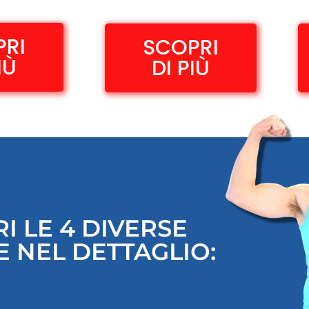
PRI
SCOPRI
IÙ
DI PIÙ
I LE 4 DIVERSE
 NEL DETTAGLIO: