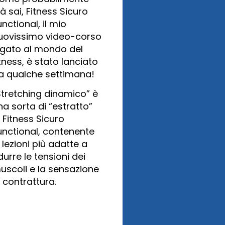
ià sai, Fitness Sicuro
unctional, il mio
uovissimo video-corso
egato al mondo del
itness, è stato lanciato
a qualche settimana!
Stretching dinamico” è
na sorta di “estratto”
i Fitness Sicuro
unctional, contenente
e lezioni più adatte a
idurre le tensioni dei
uscoli e la sensazione
i contrattura.