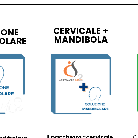
CERVICALE +
IONE
MANDIBOLA
OLARE
Il
pacchetto “cervicale
C
ndibolare