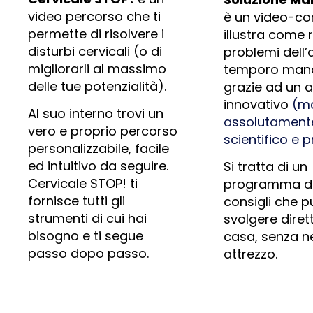
video percorso che ti
è un video-cor
permette di risolvere i
illustra come r
disturbi cervicali (o di
problemi dell’
migliorarli al massimo
temporo mand
delle tue potenzialità).
grazie ad un 
innovativo
(m
Al suo interno trovi un
assolutament
vero e proprio percorso
scientifico e 
personalizzabile, facile
ed intuitivo da seguire.
Si tratta di un
Cervicale STOP! ti
programma di 
fornisce tutti gli
consigli che p
strumenti di cui hai
svolgere dire
bisogno e ti segue
casa, senza n
passo dopo passo.
attrezzo.