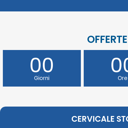
OFFERTE
00
0
Giorni
Ore
CERVICALE S