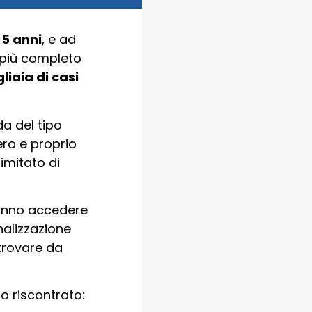
i
5 anni
, e ad
 più completo
liaia di casi
a del tipo
ero e proprio
imitato di
tranno accedere
nalizzazione
trovare da
no riscontrato: