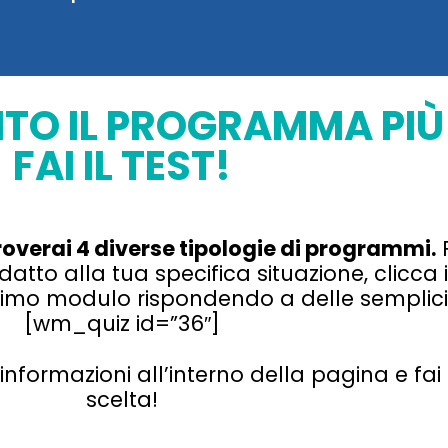
ITO IL PROGRAMMA PI
FAI IL TEST!
roverai 4 diverse tipologie di programmi.
P
datto alla tua specifica situazione, clicca 
ssimo modulo rispondendo a delle sempli
[wm_quiz id=”36″]
nformazioni all’interno della pagina e fai 
scelta!