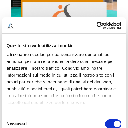
Questo sito web utilizza i cookie
Utilizziamo i cookie per personalizzare contenuti ed
COME ACQUISTARE IN MANIERA SEMPLICE,
annunci, per fornire funzionalità dei social media e per
VELOCE E SICURA (ACQUISTO SINGOLO, NESSUN
analizzare il nostro traffico. Condividiamo inoltre
ABBONAMENTO)
informazioni sul modo in cui utilizza il nostro sito con i
nostri partner che si occupano di analisi dei dati web,
1) Clicca sul pulsante “Aggiungi al carrello” per
pagare con carta di credito o PayPal. Il pagamento
pubblicità e social media, i quali potrebbero combinarle
sarà processato da Stripe, il sistema di pagamento
con altre informazioni che ha fornito loro o che hanno
più sicuro al mondo.
raccolto dal suo utilizzo dei loro servizi.
2) Dopo l’acquisto, verrai rimandato ad una pagina,
Selezione
che conterrà il documento di accesso alla video
Necessari
del
guida