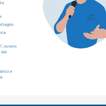
ta
e
ettaglio
ica
”, ovvero
 dal
atico e
a.