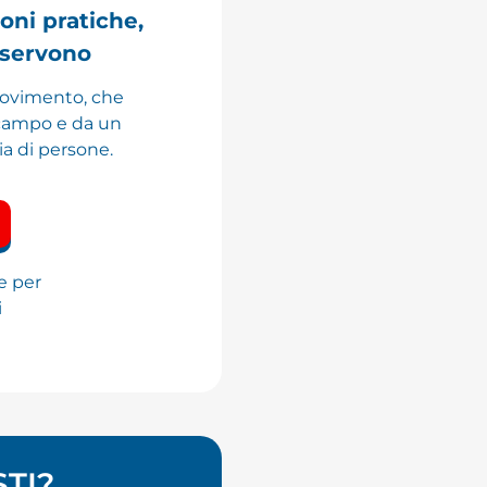
ioni pratiche,
 servono
movimento, che
 campo e da un
ia di persone.
e per
i
TI?