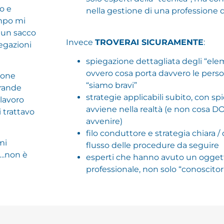
o e
nella gestione di una professione 
empo mi
i un sacco
Invece
TROVERAI SICURAMENTE
:
egazioni
spiegazione dettagliata degli “ele
ovvero cosa porta davvero le perso
ione
“siamo bravi”
grande
strategie applicabili subito, con sp
 lavoro
avviene nella realtà (e non cosa
i trattavo
avvenire)
filo conduttore e strategia chiara 
mi
flusso delle procedure da seguire
….non è
esperti che hanno avuto un ogget
professionale, non solo “conoscitori