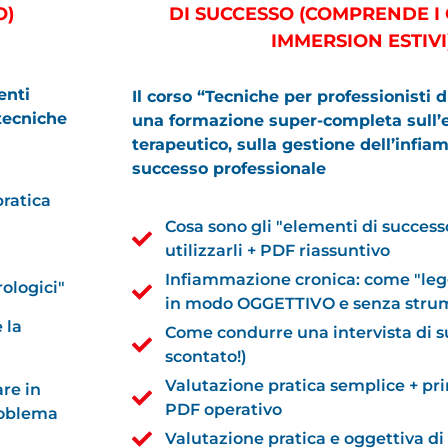
O)
DI SUCCESSO (COMPRENDE I 
IMMERSION ESTIVI
enti
Il corso “Tecniche per professionisti 
tecniche
una formazione super-completa sull’e
terapeutico, sulla gestione dell’infi
successo professionale
pratica
Cosa sono gli "elementi di succes
utilizzarli + PDF riassuntivo
Infiammazione cronica: come "leg
ologici"
in modo OGGETTIVO e senza stru
 la
Come condurre una intervista di s
scontato!)
Valutazione pratica semplice + pri
are in
PDF operativo
roblema
Valutazione pratica e oggettiva di 