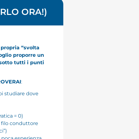
RLO ORA!)
 propria “svolta
oglio proporre un
otto tutti i punti
ROVERAI
:
oi studiare dove
ratica = 0)
 filo conduttore
ci”)
n poca esperienza