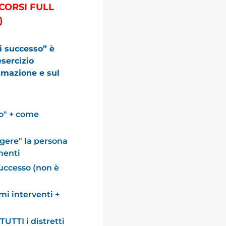
CORSI FULL
)
di successo” è
sercizio
ammazione e sul
so" + come
gere" la persona
menti
uccesso (non è
mi interventi +
TUTTI i distretti