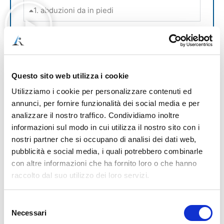
1. abduzioni da in piedi
2. sollevamento gamba dritta
3. ponte monopodalico isometrico
Questo sito web utilizza i cookie
4. allungamento catena posteriore con
Utilizziamo i cookie per personalizzare contenuti ed
fascetta
annunci, per fornire funzionalità dei social media e per
analizzare il nostro traffico. Condividiamo inoltre
5. allungamento quadricipite
informazioni sul modo in cui utilizza il nostro sito con i
nostri partner che si occupano di analisi dei dati web,
6. allungamento gluteo/piriforme
pubblicità e social media, i quali potrebbero combinarle
7. mobilizzazioni cervicali
con altre informazioni che ha fornito loro o che hanno
raccolto dal suo utilizzo dei loro servizi.
8. estensione glutei in quadrupedia
Selezione
9. circonduzioni un braccio alla volta
Necessari
del