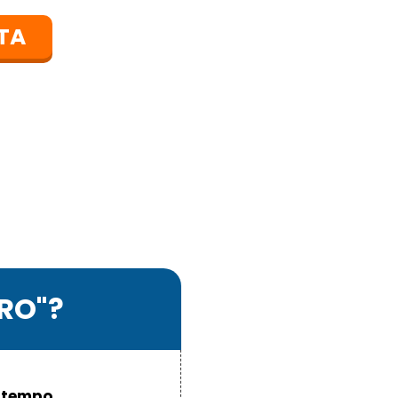
TA
PRO"?
i tempo