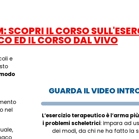
 SCOPRI IL CORSO SULL'ESER
O ED IL CORSO DAL VIVO
oli e
sto
 modo
GUARDA IL VIDEO INT
imento
o nel
L’esercizio terapeutico è l’arma pi
i problemi scheletrici
: impara ad us
uale,
dei modi, da chi ne ha fatto la 
maco