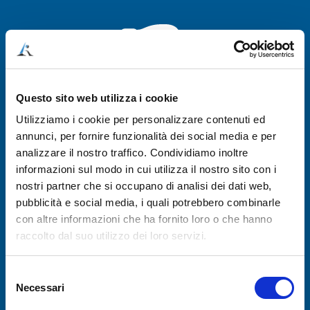
Questo sito web utilizza i cookie
Utilizziamo i cookie per personalizzare contenuti ed
A chi NON può essere utile
annunci, per fornire funzionalità dei social media e per
analizzare il nostro traffico. Condividiamo inoltre
(acquisto sconsigliato)
informazioni sul modo in cui utilizza il nostro sito con i
nostri partner che si occupano di analisi dei dati web,
Questo percorso NON è adatto in caso di:
pubblicità e social media, i quali potrebbero combinarle
con altre informazioni che ha fornito loro o che hanno
raccolto dal suo utilizzo dei loro servizi.
dolore dovuto solo a neuroma di
Morton
Selezione
Necessari
del
operazioni eseguite da meno di 30
consenso