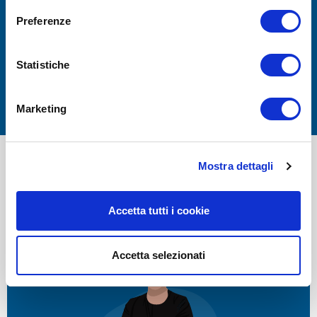
giorni
Preferenze
dolore in contesto di malattie
Statistiche
neurologiche
Marketing
Mostra dettagli
MASSIMA QUALITÀ, MASSIMA
Accetta tutti i cookie
PROFESSIONALITÀ, ASSISTENZA
GARANTITA
Accetta selezionati