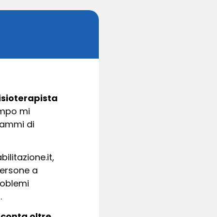
isioterapista
empo mi
rammi di
bilitazione.it,
persone a
problemi
.
conta oltre