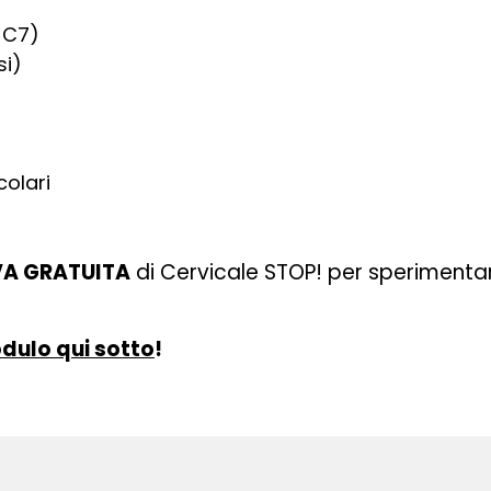
 C7)
si)
colari
OVA GRATUITA
di Cervicale STOP! per sperimenta
odulo qui sotto
!