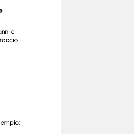
e
anni e
proccio
sempio: