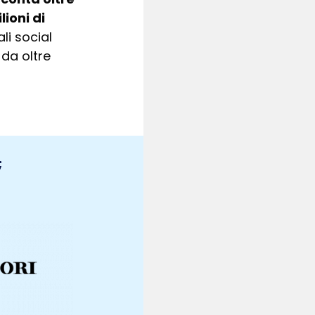
lioni di
li social
da oltre
;