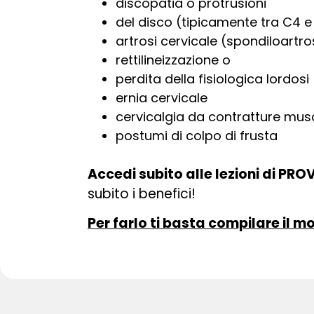
discopatia o protrusioni
del disco (tipicamente tra C4 e
artrosi cervicale (spondiloartro
rettilineizzazione o
perdita della fisiologica lordosi
ernia cervicale
cervicalgia da contratture mus
postumi di colpo di frusta
Accedi subito alle lezioni di PR
subito i benefici!
Per farlo ti basta compilare il m