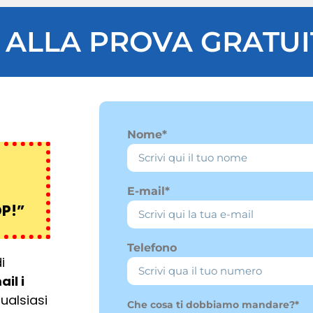
A ALLA PROVA GRATU
Nome*
E-mail*
P!”
Telefono
i
il i
qualsiasi
Che cosa ti dobbiamo mandare?*