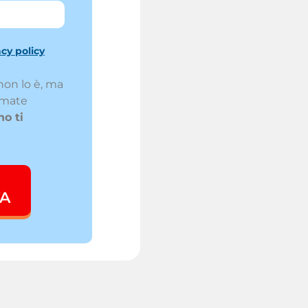
acy policy
non lo è, ma
amate
o ti
TA