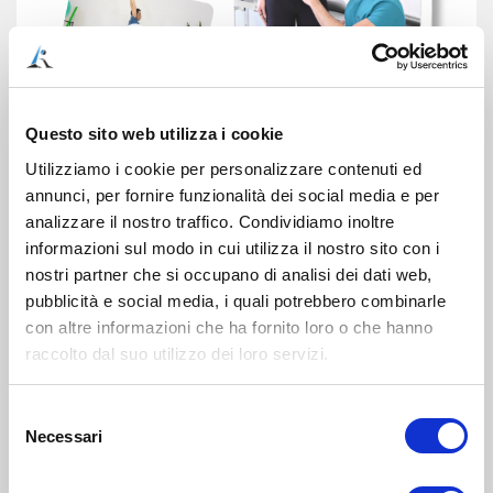
Questo sito web utilizza i cookie
Utilizziamo i cookie per personalizzare contenuti ed
annunci, per fornire funzionalità dei social media e per
analizzare il nostro traffico. Condividiamo inoltre
informazioni sul modo in cui utilizza il nostro sito con i
Iscrivendoti gratuitamente all’iniziativa
nostri partner che si occupano di analisi dei dati web,
pubblicità e social media, i quali potrebbero combinarle
riceverai in omaggio:
con altre informazioni che ha fornito loro o che hanno
1) La
prima video-lezione
dedicata
raccolto dal suo utilizzo dei loro servizi.
all’argomento
da subito disponibile
Selezione
2)
3 ulteriori video-lezioni
disponibili
a
Necessari
del
partire dal 15 marzo 2024
consenso