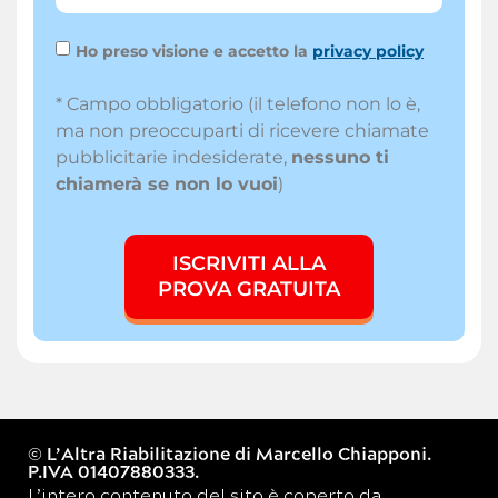
Ho preso visione e accetto la
privacy policy
* Campo obbligatorio (il telefono non lo è,
ma non preoccuparti di ricevere chiamate
pubblicitarie indesiderate,
nessuno ti
chiamerà se non lo vuoi
)
ISCRIVITI ALLA
PROVA GRATUITA
© L’Altra Riabilitazione di Marcello Chiapponi.
P.IVA 01407880333.
L’intero contenuto del sito è coperto da