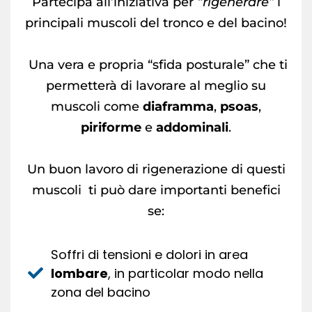
Partecipa all’iniziativa per
“rigenerare”
i
principali muscoli del tronco e del bacino!
Una vera e propria “sfida posturale” che ti
permetterà di lavorare al meglio su
muscoli come
diaframma
,
psoas
,
piriforme
e
addominali
.
Un buon lavoro di rigenerazione di questi
muscoli ti può dare importanti benefici
se:
Soffri di tensioni e dolori in area
lombare
, in particolar modo nella
zona del bacino