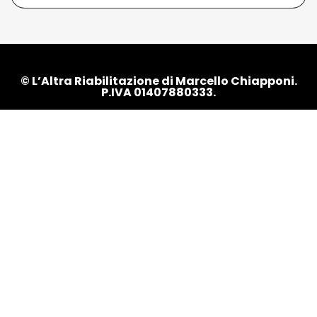
© L’Altra Riabilitazione di Marcello Chiapponi.
P.IVA 01407880333.
L’intero contenuto del sito è coperto da copyright. Le
informazioni riportate all’interno di questo sito web non
sono volte a sostituire il rapporto diretto medico-
paziente o una visita specialistica. In caso di dubbi,
consultare il proprio medico. Per ulteriori informazioni,
leggi il nostro
disclaimer
.
Privacy Policy
|
Cookie Policy
|
Gestisci consenso cookie
|
Termini e condizioni
Camera di Commercio PC - 188611
Realizzato e seguito con
da
Marcello Silvestri
.
Scopri chi è Marcello Chiapponi
SS45 N48 - 29029 - Rivergaro (PC)