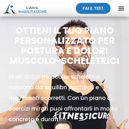
FAI IL TEST
OTTIENI IL TUO PIANO
PERSONALIZZATO PER
POSTURA E DOLORI
MUSCOLO-SCHELETRICI
Molti dolori muscolo-scheletrici
nascono da squilibri posturali e
movimenti scorretti. Con un piano di
esercizi mirati puoi affrontarli in modo
concreto e duraturo.