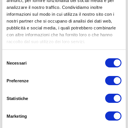
gambe
annunci, per fornire funzionalità dei social media e per
analizzare il nostro traffico. Condividiamo inoltre
Dolore dietro la coscia sotto il gluteo
informazioni sul modo in cui utilizza il nostro sito con i
nostri partner che si occupano di analisi dei dati web,
Dolore diffuso alla zona l
ombare
pubblicità e social media, i quali potrebbero combinarle
Dolore fondo schiena
con altre informazioni che ha fornito loro o che hanno
raccolto dal suo utilizzo dei loro servizi.
Dolore lombare al risveglio e al
Selezione
mattino
Necessari
del
Dolore osso sacro
consenso
Preferenze
Dolore schiena e coscia anteriore
Dolore sul lato destro o sinistro
Statistiche
Dolore sotto costola destra e/o
Marketing
sinistra e dietro la schiena