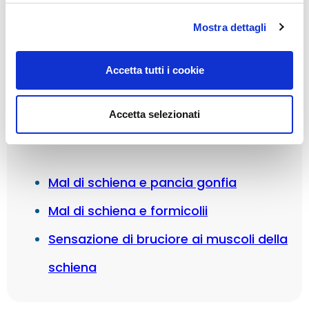
Sensazione di contrattura muscoli
Mostra dettagli
lombari
Accetta tutti i cookie
ALTRI SINTOMI
Accetta selezionati
Scopri altre tipologie di sintomi legati al tratto
lombare:
Mal di schiena e pancia gonfia
Mal di schiena e formicolii
Sensazione di bruciore ai muscoli della
schiena