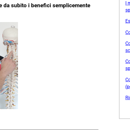
I 
 da subito i benefici semplicemente
sp
Es
Co
Co
sc
Co
sp
Co
(p
Ri