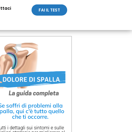
ttaci
FAI IL TEST
Se soffri di problemi alla
palla, qui c'è tutto quello
che ti occorre.
utti i dettagli sui sintomi e sulle