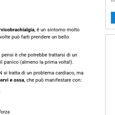
mi
rvicobrachialgia
, è un sintomo molto
olte può farti prendere un bello
ui pensi è che potrebbe trattarsi di un
l panico (almeno la prima volta!).
N si tratta di un problema cardiaco, ma
nervi e ossa
, che può manifestare con:
o
 forza