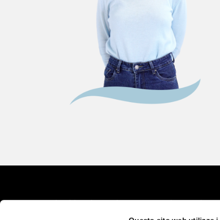
© L’Altra Riabilitazione di Marcello Chiapponi.
P.IVA 01407880333.