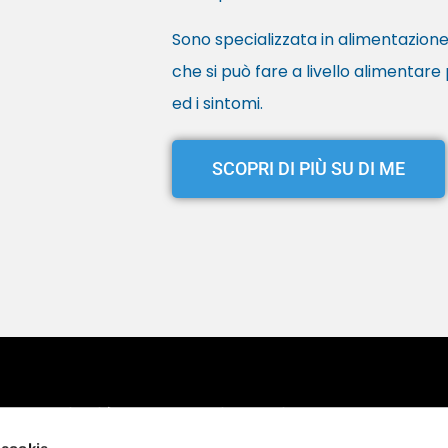
Sono specializzata in alimentazione 
che si può fare a livello alimentare 
ed i sintomi.
SCOPRI DI PIÙ SU DI ME
Scopri chi è Marcello Chiapponi
SS45 N48 - 29029 - Rivergaro (PC)