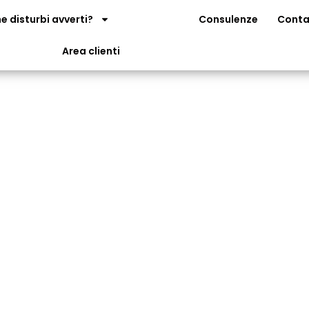
e disturbi avverti?
Chi siamo
Consulenze
Conta
Area clienti
o
enuti di due autori:
 e principale autore del sito
zionista