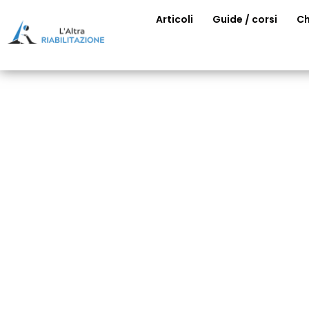
Articoli
Guide / corsi
Ch
Chi siam
Su L’Altra Riabilitazione.it trovi i cont
Marcello Chiapponi:
fisioterapista, fondatore
Annalisa Caravaggi,
nutri