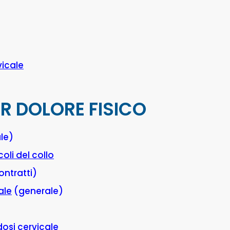
vicale
ER DOLORE FISICO
le)
oli del collo
ontratti)
ale
(generale)
rdosi cervicale