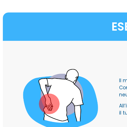
ES
Il 
Com
neu
All
il 