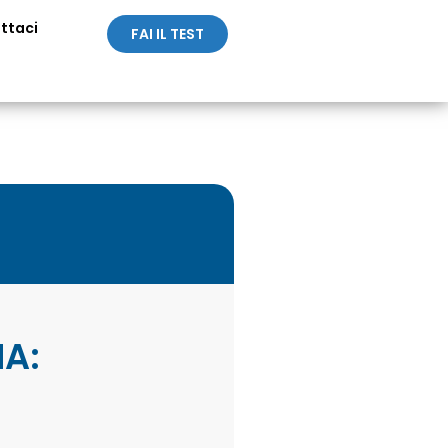
ttaci
FAI IL TEST
IA: