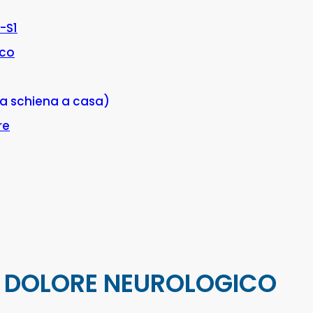
-S1
ico
a schiena a casa)
re
R DOLORE NEUROLOGICO