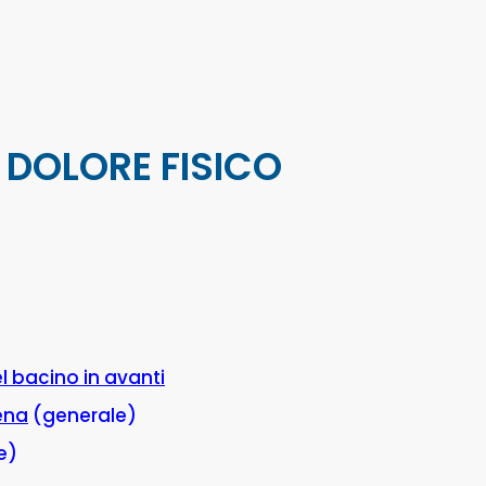
 DOLORE FISICO
l bacino in avanti
iena
(generale)
e)