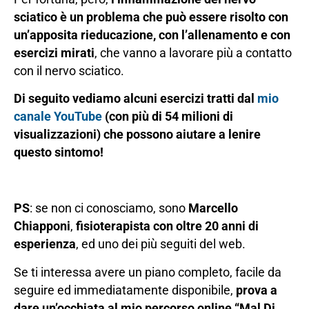
sciatico è un problema che può essere risolto con
un’apposita rieducazione, con l’allenamento e con
esercizi mirati
, che vanno a lavorare più a contatto
con il nervo sciatico.
Di seguito vediamo alcuni esercizi tratti dal
mio
canale YouTube
(con più di 54 milioni di
visualizzazioni) che possono aiutare a lenire
questo sintomo!
PS
: se non ci conosciamo, sono
Marcello
Chiapponi
,
fisioterapista con oltre 20 anni di
esperienza
, ed uno dei più seguiti del web.
Se ti interessa avere un piano completo, facile da
seguire ed immediatamente disponibile,
prova a
dare un’occhiata al mio percorso online “Mal Di