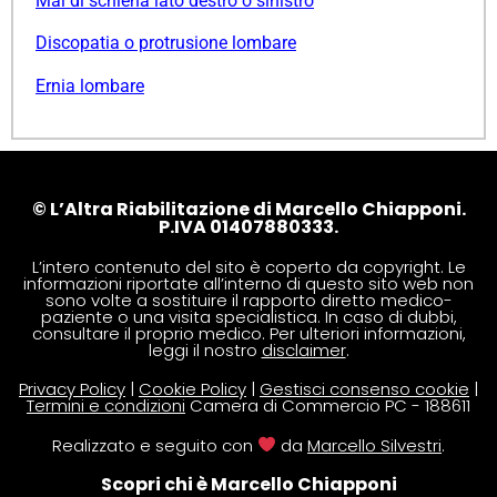
Mal di schiena lato destro o sinistro
Discopatia o protrusione lombare
Ernia lombare
© L’Altra Riabilitazione di Marcello Chiapponi.
P.IVA 01407880333.
L’intero contenuto del sito è coperto da copyright. Le
informazioni riportate all’interno di questo sito web non
sono volte a sostituire il rapporto diretto medico-
paziente o una visita specialistica. In caso di dubbi,
consultare il proprio medico. Per ulteriori informazioni,
leggi il nostro
disclaimer
.
Privacy Policy
|
Cookie Policy
|
Gestisci consenso cookie
|
Termini e condizioni
Camera di Commercio PC - 188611
Realizzato e seguito con
da
Marcello Silvestri
.
Scopri chi è Marcello Chiapponi