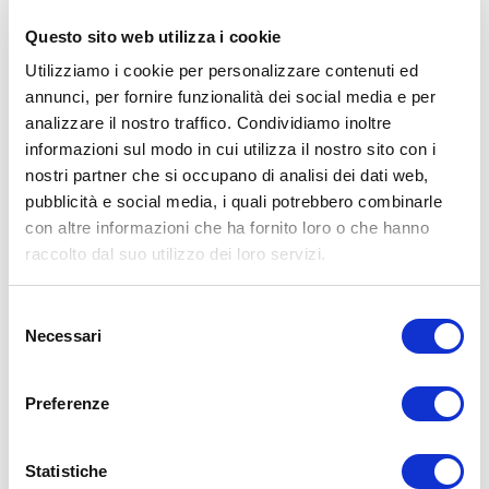
Questo sito web utilizza i cookie
Utilizziamo i cookie per personalizzare contenuti ed
annunci, per fornire funzionalità dei social media e per
analizzare il nostro traffico. Condividiamo inoltre
TEMPO
: La posizione va mantenuta per 3 o 4
informazioni sul modo in cui utilizza il nostro sito con i
secondi, dopodichè il piede e la gamba si
nostri partner che si occupano di analisi dei dati web,
pubblicità e social media, i quali potrebbero combinarle
abbassano, senza mai lasciare la presa dietro al
con altre informazioni che ha fornito loro o che hanno
ginocchio. L’esercizio può essere ripetuto per 30
raccolto dal suo utilizzo dei loro servizi.
volte, su ciascuno dei lati, cambiando lato ogni 10
ripetizioni, se si è più comodi.
Selezione
Necessari
del
consenso
Preferenze
ESERCIZIO 3 per la
sciatica: Allungamento
Statistiche