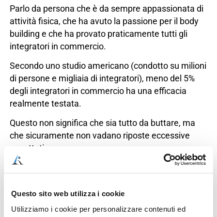
Parlo da persona che è da sempre appassionata di
attività fisica, che ha avuto la passione per il body
building e che ha provato praticamente tutti gli
integratori in commercio.
Secondo uno studio americano (condotto su milioni
di persone e migliaia di integratori), meno del 5%
degli integratori in commercio ha una efficacia
realmente testata.
Questo non significa che sia tutto da buttare, ma
che sicuramente non vadano riposte eccessive
aspettative.
Un integratore efficace, che può esserti di aiuto (ma
fare non da sostituto) agli esercizi è sicuramente il
magnesio supremo, grazie alle sue ben note
Questo sito web utilizza i cookie
proprietà miorilassanti.
Utilizziamo i cookie per personalizzare contenuti ed