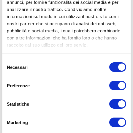
annunci, per fornire funzionalità dei social media e per
analizzare il nostro traffico. Condividiamo inoltre
informazioni sul modo in cui utilizza il nostro sito con i
nostri partner che si occupano di analisi dei dati web,
pubblicità e social media, i quali potrebbero combinarle
con altre informazioni che ha fornito loro o che hanno
raccolto dal suo utilizzo dei loro servizi.
Selezione
Necessari
del
consenso
Cos’altro fare oltre ai 2
Preferenze
esercizi per migliorare
Statistiche
la cefalea tensiva
Marketing
Alcune persone possono trarre grandi benefici