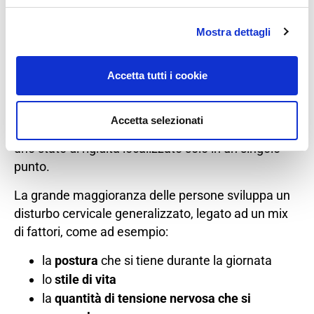
anche dalla sola pratica quotidiana dei due esercizi
che ti ho illustrato.
Mostra dettagli
Questo perchè hanno un problema molto
“localizzato”, quindi basta
muovere gli interruttori
Accetta tutti i cookie
giusti per spegnerlo.
Molte persone hanno però bisogno di un po’ di aiuto
Accetta selezionati
“extra”: infatti, la maggior parte di noi non sviluppa
uno stato di rigidità localizzato solo in un singolo
punto.
La grande maggioranza delle persone sviluppa un
disturbo cervicale generalizzato, legato ad un mix
di fattori, come ad esempio:
la
postura
che si tiene durante la giornata
lo
stile di vita
la
quantità di tensione nervosa che si