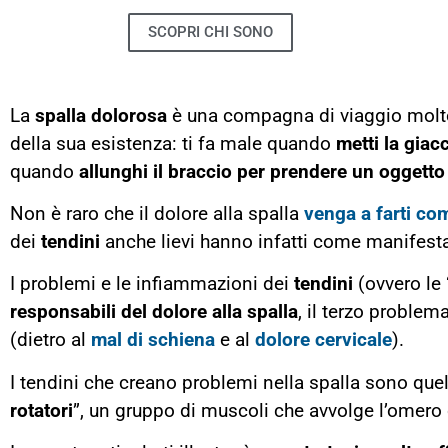
SCOPRI CHI SONO
La
spalla dolorosa
è una compagna di viaggio molto
della sua esistenza: ti fa male quando
metti la giac
quando
allunghi il braccio per prendere un oggetto
Non è raro che il dolore alla spalla
venga a farti co
dei
tendini
anche lievi hanno infatti come manifesta
I problemi e le infiammazioni dei
tendini
(ovvero le 
responsabili del dolore alla spalla
, il terzo proble
(dietro al
mal di schiena
e al
dolore cervicale
).
I tendini che creano problemi nella spalla sono que
rotatori
”, un gruppo di muscoli che avvolge l’omero