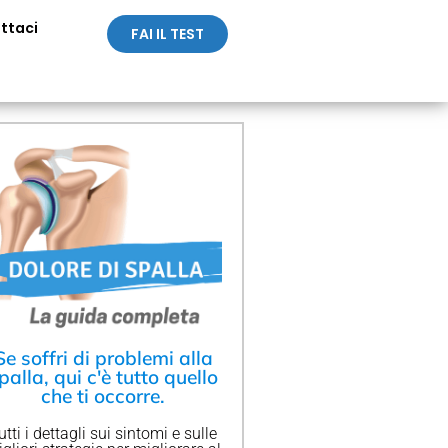
ttaci
FAI IL TEST
Se soffri di problemi alla
palla, qui c'è tutto quello
che ti occorre.
utti i dettagli sui sintomi e sulle