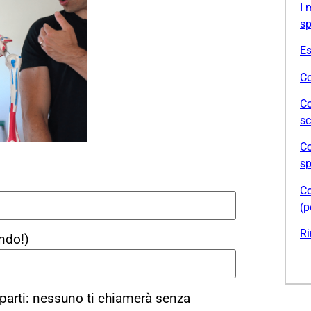
I 
sp
Es
Co
Co
sc
Co
sp
Co
(p
Ri
ndo!)
parti: nessuno ti chiamerà senza