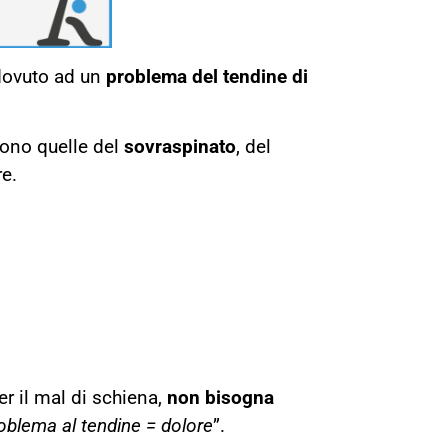
, dovuto ad un
problema del tendine di
sono quelle del
sovraspinato
, del
re.
r il mal di schiena,
non bisogna
oblema al tendine = dolore
”.