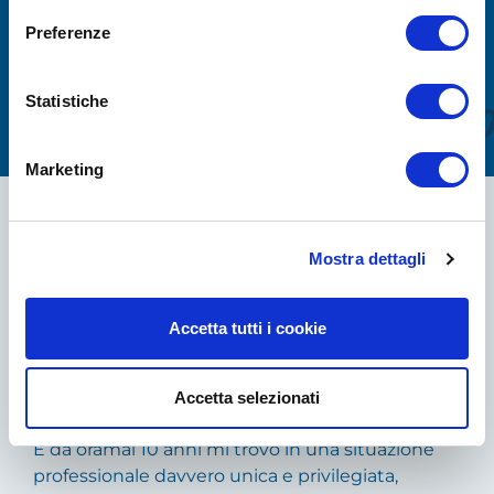
Preferenze
Il metodo
Statistiche
Marcello Chiapponi
Marketing
Sono fisioterapista e trainer da oltre 20 anni, e
ho sempre avuto un approccio estremamente
Mostra dettagli
pratico, oggettivo e scientifico.
Negli ultimi 15 anni ho approfondito il
Accetta tutti i cookie
collegamento tra stato infiammatorio generale e
dolori muscolo scheletrici, portando questi
concetti all’interno della mia metodica.
Accetta selezionati
E da oramai 10 anni mi trovo in una situazione
professionale davvero unica e privilegiata,