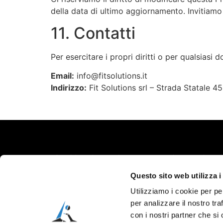
della data di ultimo aggiornamento. Invitiamo
11. Contatti
Per esercitare i propri diritti o per qualsiasi 
Email:
info@fitsolutions.it
Indirizzo:
Fit Solutions srl – Strada Statale 4
© L’Altra Riabilitazione di Marcello Chiapponi.
P.IVA 01407880333.
Questo sito web utilizza i
L’intero contenuto del sito è coperto da copyright. Le
informazioni riportate all’interno di questo sito web non
Utilizziamo i cookie per pe
sono volte a sostituire il rapporto diretto medico-
per analizzare il nostro tra
paziente o una visita specialistica. In caso di dubbi,
consultare il proprio medico. Per ulteriori informazioni,
con i nostri partner che si
leggi il nostro
disclaimer
.