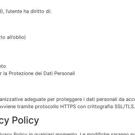
l’utente ha diritto di:
to all’oblio)
nto
r la Protezione dei Dati Personali
nizzative adeguate per proteggere i dati personali da acces
 avviene tramite protocollo HTTPS con crittografia SSL/TLS.
acy Policy
 Privacy Policy in qualsiasi momento. Le modifiche saranno 