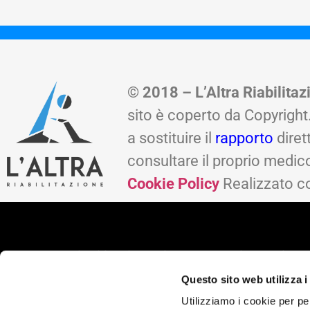
© 2018 – L’Altra Riabilita
sito è coperto da Copyright.
a sostituire il
rapporto
diret
consultare il proprio medico.
Cookie Policy
Realizzato 
© L’Altra Riabilitazione di Marcello Chiapponi.
P.IVA 01407880333.
Questo sito web utilizza i
L’intero contenuto del sito è coperto da copyright. Le
informazioni riportate all’interno di questo sito web non
Utilizziamo i cookie per pe