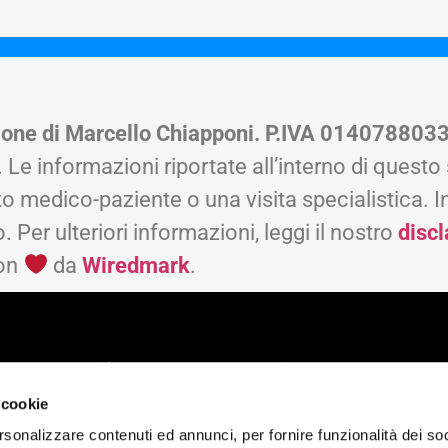
zione di Marcello Chiapponi. P.IVA 014078803
 Le informazioni riportate all’interno di quest
to medico-paziente o una visita specialistica. I
 Per ulteriori informazioni, leggi il nostro
disc
con
da
Wiredmark
.
Scopri chi è Marcello Chiapponi
SS45 N48 - 29029 - Rivergaro (PC)
 cookie
rsonalizzare contenuti ed annunci, per fornire funzionalità dei so