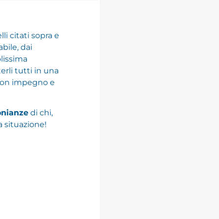
i citati sopra e
bile, dai
olissima
rli tutti in una
 con impegno e
onianze
di chi,
a situazione!