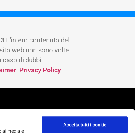
33
L’intero contenuto del
o sito web non sono volte
n caso di dubbi,
laimer
.
Privacy Policy
–
Accetta tutti i cookie
cial media e