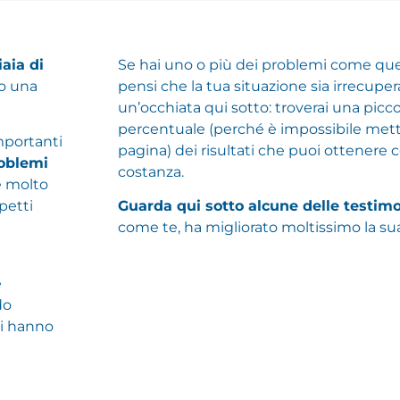
iaia di
Se hai uno o più dei problemi come quell
so una
pensi che la tua situazione sia irrecupera
un’occhiata qui sotto: troverai una picc
percentuale (perché è impossibile mette
mportanti
pagina) dei risultati che puoi ottenere
oblemi
costanza.
 molto
petti
Guarda qui sotto alcune delle testim
come te, ha migliorato moltissimo la su
e
do
ni hanno