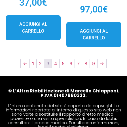
37,00
€
97,00
€
AGGIUNGI AL
CARRELLO
AGGIUNGI AL
CARRELLO
←
1
2
3
4
5
6
7
8
9
→
© L’Altra Riabilitazione di Marcello Chiapponi.
P.IVA 01407880333.
L’intero contenuto del sito è coperto da copyright. Le
informazioni riportate all’interno di questo sito web non
sono volte a sostituire il rapporto diretto medico-
paziente o una visita specialistica. In caso di dubbi,
consultare il proprio medico. Per ulteriori informazioni,
leggi il nostro
disclaimer
.