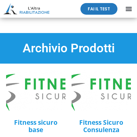
FAI IL TEST
Archivio Prodotti
Fitness sicuro
Fitness Sicuro
base
Consulenza