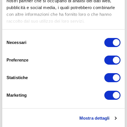
nostri partner che si occupano di analisi dei dati web,
pubblicità e social media, i quali potrebbero combinarle
con altre informazioni che ha fornito loro o che hanno
raccolto dal suo utilizzo dei loro servizi.
Selezione
Formazione PRO
Formazione PRO
Necessari
del
“Salute della
“Salute della
consenso
donna e del
donna e del
pavimento
pavimento
Preferenze
pelvico” [BASE]
pelvico” [VIP]
139,00
€
497,00
€
Statistiche
Marketing
AGGIUNGI AL
AGGIUNGI AL
CARRELLO
CARRELLO
Mostra dettagli