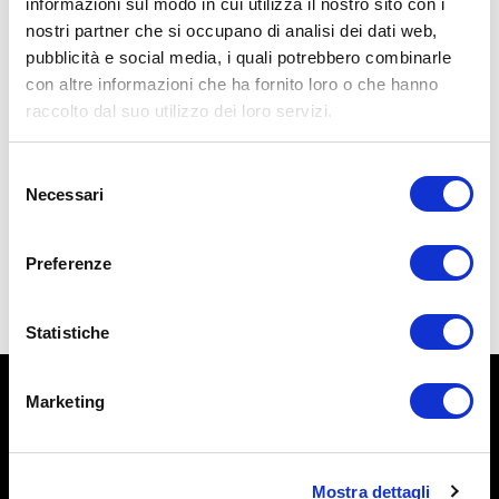
informazioni sul modo in cui utilizza il nostro sito con i
YT25 programma
YT25 programma
nostri partner che si occupano di analisi dei dati web,
+ live 0304
+ live 0506
pubblicità e social media, i quali potrebbero combinarle
107,00
€
107,00
€
con altre informazioni che ha fornito loro o che hanno
raccolto dal suo utilizzo dei loro servizi.
Selezione
AGGIUNGI AL
AGGIUNGI AL
Necessari
del
CARRELLO
CARRELLO
consenso
Preferenze
←
1
2
3
…
6
7
8
9
Statistiche
Marketing
© L’Altra Riabilitazione di Marcello Chiapponi.
P.IVA 01407880333.
L’intero contenuto del sito è coperto da copyright. Le
informazioni riportate all’interno di questo sito web non
Mostra dettagli