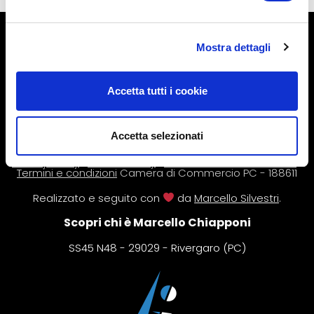
© L’Altra Riabilitazione di Marcello Chiapponi.
Mostra dettagli
P.IVA 01407880333.
L’intero contenuto del sito è coperto da copyright. Le
Accetta tutti i cookie
informazioni riportate all’interno di questo sito web non
sono volte a sostituire il rapporto diretto medico-
paziente o una visita specialistica. In caso di dubbi,
consultare il proprio medico. Per ulteriori informazioni,
Accetta selezionati
leggi il nostro
disclaimer
.
Privacy Policy
|
Cookie Policy
|
Gestisci consenso cookie
|
Termini e condizioni
Camera di Commercio PC - 188611
Realizzato e seguito con
da
Marcello Silvestri
.
Scopri chi è Marcello Chiapponi
SS45 N48 - 29029 - Rivergaro (PC)