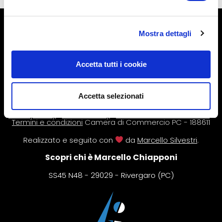
© L’Altra Riabilitazione di Marcello Chiapponi.
Mostra dettagli
P.IVA 01407880333.
L’intero contenuto del sito è coperto da copyright. Le
Accetta tutti i cookie
informazioni riportate all’interno di questo sito web non
sono volte a sostituire il rapporto diretto medico-
paziente o una visita specialistica. In caso di dubbi,
consultare il proprio medico. Per ulteriori informazioni,
Accetta selezionati
leggi il nostro
disclaimer
.
Privacy Policy
|
Cookie Policy
|
Gestisci consenso cookie
|
Termini e condizioni
Camera di Commercio PC - 188611
Realizzato e seguito con
da
Marcello Silvestri
.
Scopri chi è Marcello Chiapponi
SS45 N48 - 29029 - Rivergaro (PC)