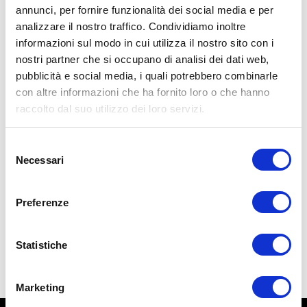
annunci, per fornire funzionalità dei social media e per
analizzare il nostro traffico. Condividiamo inoltre
informazioni sul modo in cui utilizza il nostro sito con i
nostri partner che si occupano di analisi dei dati web,
pubblicità e social media, i quali potrebbero combinarle
con altre informazioni che ha fornito loro o che hanno
raccolto dal suo utilizzo dei loro servizi.
Selezione
Necessari
57,00
€
del
consenso
Preferenze
Aggiungi al carrello
Statistiche
Marketing