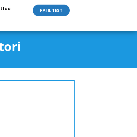
ttaci
FAI IL TEST
tori