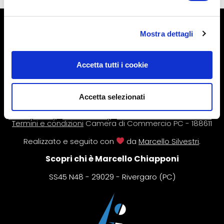
© L’Altra Riabilitazione di Marcello Chiapponi.
Mostra dettagli
P.IVA 01407880333.
L’intero contenuto del sito è coperto da copyright. Le
Accetta tutti i cookie
informazioni riportate all’interno di questo sito web non
sono volte a sostituire il rapporto diretto medico-
paziente o una visita specialistica. In caso di dubbi,
consultare il proprio medico. Per ulteriori informazioni,
Accetta selezionati
leggi il nostro
disclaimer
.
Privacy Policy
|
Cookie Policy
|
Gestisci consenso cookie
|
Termini e condizioni
Camera di Commercio PC - 188611
Realizzato e seguito con
da
Marcello Silvestri
.
Scopri chi è Marcello Chiapponi
SS45 N48 - 29029 - Rivergaro (PC)