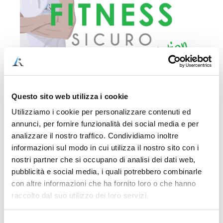
Questo sito web utilizza i cookie
Utilizziamo i cookie per personalizzare contenuti ed
COME ACQUISTARE IN MANIERA SEMPLICE,
annunci, per fornire funzionalità dei social media e per
VELOCE E SICURA (ACQUISTO SINGOLO, NESSUN
analizzare il nostro traffico. Condividiamo inoltre
ABBONAMENTO)
informazioni sul modo in cui utilizza il nostro sito con i
1) Clicca sul pulsante “Aggiungi al carrello” per
nostri partner che si occupano di analisi dei dati web,
pagare con carta di credito o PayPal. Il pagamento
pubblicità e social media, i quali potrebbero combinarle
sarà processato da Stripe, il sistema di pagamento
con altre informazioni che ha fornito loro o che hanno
più sicuro al mondo.
raccolto dal suo utilizzo dei loro servizi.
2) Dopo l’acquisto, verrai rimandato ad una pagina,
che conterrà il documento di accesso alla video
Selezione