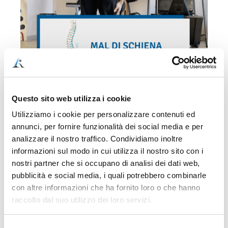
Questo sito web utilizza i cookie
Utilizziamo i cookie per personalizzare contenuti ed
COME ACQUISTARE IN MANIERA SEMPLICE,
annunci, per fornire funzionalità dei social media e per
VELOCE E SICURA (ACQUISTO SINGOLO, NESSUN
analizzare il nostro traffico. Condividiamo inoltre
ABBONAMENTO)
informazioni sul modo in cui utilizza il nostro sito con i
1) Clicca sul pulsante “Aggiungi al carrello” per
nostri partner che si occupano di analisi dei dati web,
pagare con carta di credito o PayPal. Il pagamento
pubblicità e social media, i quali potrebbero combinarle
sarà processato da Stripe, il sistema di pagamento
con altre informazioni che ha fornito loro o che hanno
più sicuro al mondo.
raccolto dal suo utilizzo dei loro servizi.
2) Dopo l’acquisto, verrai rimandato ad una pagina,
che conterrà il documento di accesso alla video
Selezione