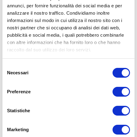
annunci, per fornire funzionalità dei social media e per
30 video-allenamenti posturali
analizzare il nostro traffico. Condividiamo inoltre
(durata 15-20 minuti ciascuno),
informazioni sul modo in cui utilizza il nostro sito con i
nostri partner che si occupano di analisi dei dati web,
stimolanti ma adatti a tutti
pubblicità e social media, i quali potrebbero combinarle
Allenamento mirato su:
con altre informazioni che ha fornito loro o che hanno
Rigidità e tensioni nella zona
raccolto dal suo utilizzo dei loro servizi.
scapolare e cervicale
Rafforzamento dei muscoli
Selezione
posturali
Necessari
del
Maggiore apertura toracica e
consenso
respiro libero
Accesso senza limiti di tempo alla
Preferenze
sfida
Accesso per 90 giorni a Fitness
Statistiche
Sicuro Club®
(oltre 200 allenamenti,
5 programmazioni sempre
Marketing
aggiornate)