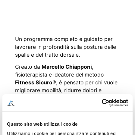
Un programma completo e guidato per
lavorare in profondità sulla postura delle
spalle e del tratto dorsale.
Creato da
Marcello Chiapponi
,
fisioterapista e ideatore del metodo
Fitness Sicuro®
, è pensato per chi vuole
migliorare mobilità, ridurre dolori e
alleggerire tensioni muscolari ed emotive.
COSA INCLUDE IL
Questo sito web utilizza i cookie
PROGRAMMA:
Utilizziamo i cookie per personalizzare contenuti ed