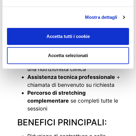
BONUS
Mostra dettagli
Ebook “Raddrizzati e Rinforzati”
in
Accetta tutti i cookie
omaggio – programma per
allenamento completo
Ricettario di nutrizione anti
Accetta selezionati
infiammatoria aggiornato
a cura di
una nutrizionista clinica
Assistenza tecnica professionale
+
chiamata di benvenuto su richiesta
Percorso di stretching
complementare
se completi tutte le
sessioni
BENEFICI PRINCIPALI: