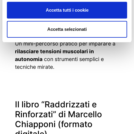
contenuti, con
possibilità di chiamata
gratuita di benvenuto
con un
Accetta tutti i cookie
professionista del team.
Bonus #4 – Auto-trattamento dei trigger
Accetta selezionati
points e con foam roller
Un mini-percorso pratico per imparare a
rilasciare tensioni muscolari in
autonomia
con strumenti semplici e
tecniche mirate.
Il libro “Raddrizzati e
Rinforzati” di Marcello
Chiapponi (formato
digitale)