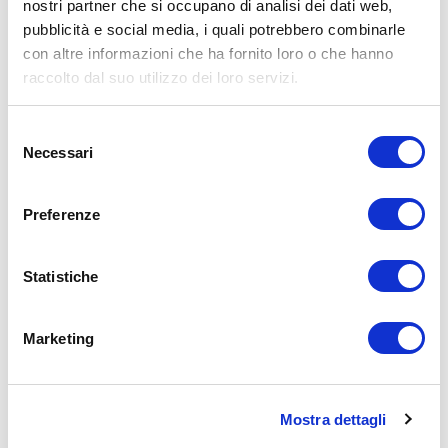
Routine specifiche per i principali dolori
nostri partner che si occupano di analisi dei dati web,
muscolo-scheletrici:
pubblicità e social media, i quali potrebbero combinarle
con altre informazioni che ha fornito loro o che hanno
Dolore cervicale
raccolto dal suo utilizzo dei loro servizi.
Dolore lombare
Dolori agli arti superiori e inferiori
Selezione
Dolori diffusi
Necessari
del
Bonus #2 – Schemi nutrizionali +
consenso
Ricettario di base
Preferenze
Consigli alimentari pratici e ricette
salutari, pensati per il benessere
Statistiche
muscolare e articolare.
Incluso anche un
ricettario specifico per
l’osteoporosi
.
Marketing
Bonus #3 – Assistenza specialistica
gratuita
Mostra dettagli
Supporto dedicato su esercizi e