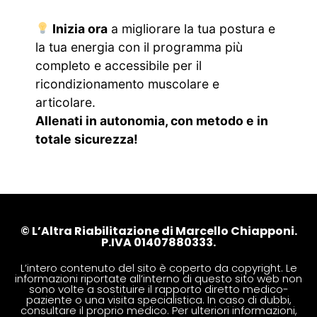
Inizia ora
a migliorare la tua postura e
la tua energia con il programma più
completo e accessibile per il
ricondizionamento muscolare e
articolare.
Allenati in autonomia, con metodo e in
totale sicurezza!
© L’Altra Riabilitazione di Marcello Chiapponi.
P.IVA 01407880333.
L’intero contenuto del sito è coperto da copyright. Le
informazioni riportate all’interno di questo sito web non
sono volte a sostituire il rapporto diretto medico-
paziente o una visita specialistica. In caso di dubbi,
consultare il proprio medico. Per ulteriori informazioni,