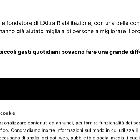
ni e fondatore di L’Altra Riabilitazione, con una delle c
i hanno già aiutato migliaia di persone a migliorare il 
ccoli gesti quotidiani possono fare una grande diff
Scopri chi è Marcello Chiapponi
SS45 N48 - 29029 - Rivergaro (PC)
 cookie
rsonalizzare contenuti ed annunci, per fornire funzionalità dei so
ffico. Condividiamo inoltre informazioni sul modo in cui utilizza il 
 occupano di analisi dei dati web, pubblicità e social media, i qual