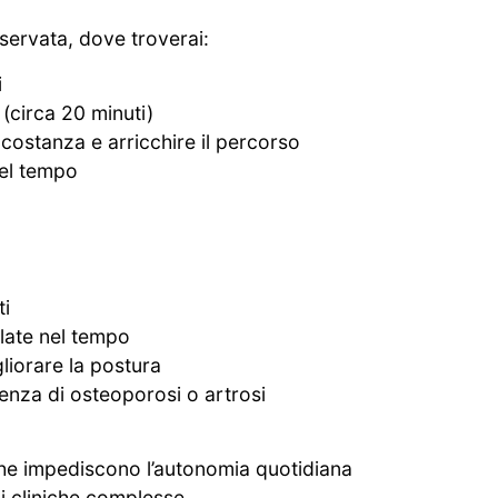
servata, dove troverai:
i
 (circa 20 minuti)
costanza e arricchire il percorso
nel tempo
ti
late nel tempo
iorare la postura
enza di osteoporosi o artrosi
che impediscono l’autonomia quotidiana
i cliniche complesse