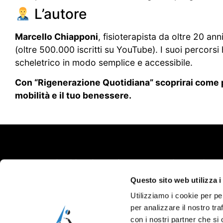
L’autore
Marcello Chiapponi
, fisioterapista da oltre 20 an
(oltre 500.000 iscritti su YouTube). I suoi percors
scheletrico in modo semplice e accessibile.
Con “Rigenerazione Quotidiana” scoprirai come pi
mobilità e il tuo benessere.
© L’Altra Riabilitazione di Marcello Chiapponi.
P.IVA 01407880333.
Questo sito web utilizza i
L’intero contenuto del sito è coperto da copyright. Le
informazioni riportate all’interno di questo sito web non
Utilizziamo i cookie per pe
sono volte a sostituire il rapporto diretto medico-
per analizzare il nostro tra
paziente o una visita specialistica. In caso di dubbi,
consultare il proprio medico. Per ulteriori informazioni,
con i nostri partner che si