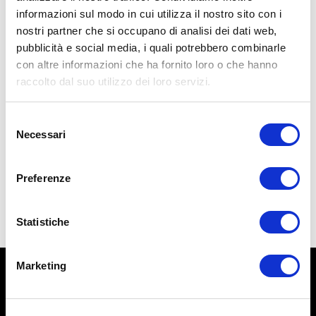
informazioni sul modo in cui utilizza il nostro sito con i
nostri partner che si occupano di analisi dei dati web,
pubblicità e social media, i quali potrebbero combinarle
con altre informazioni che ha fornito loro o che hanno
raccolto dal suo utilizzo dei loro servizi.
37,00
€
Selezione
Necessari
del
consenso
Aggiungi al carrello
Preferenze
Statistiche
Marketing
© L’Altra Riabilitazione di Marcello Chiapponi.
P.IVA 01407880333.