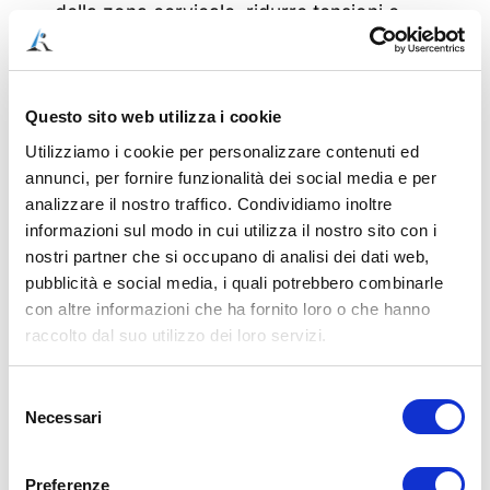
della zona cervicale, ridurre tensioni e
dolori e recuperare stabilità, mobilità e
forza. Sono pensate per chi vuole un
supporto concreto da seguire a casa in
Questo sito web utilizza i cookie
autonomia, guidato da un metodo testato
Utilizziamo i cookie per personalizzare contenuti ed
su migliaia di persone.
annunci, per fornire funzionalità dei social media e per
Formato cartaceo con versione video di
analizzare il nostro traffico. Condividiamo inoltre
tutte le schede + numerosi BONUS.
informazioni sul modo in cui utilizza il nostro sito con i
nostri partner che si occupano di analisi dei dati web,
Accesso in prevendita (schede cartacee
pubblicità e social media, i quali potrebbero combinarle
consegnate entro il 10 maggio), con
con altre informazioni che ha fornito loro o che hanno
PERCORSO INTRODUTTIVO e BONUS
raccolto dal suo utilizzo dei loro servizi.
subito disponibili.
Selezione
Necessari
del
Cosa ricevi con
consenso
Preferenze