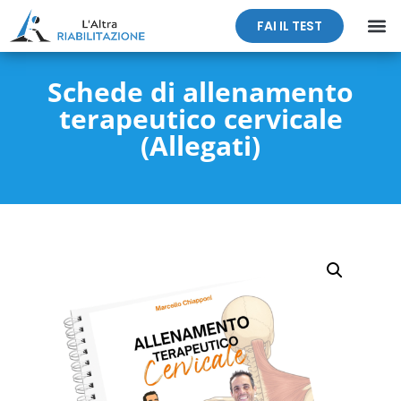
FAI IL TEST
Schede di allenamento
terapeutico cervicale
(Allegati)