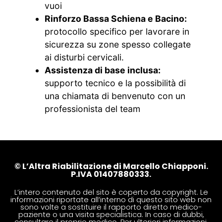
vuoi
Rinforzo Bassa Schiena e Bacino:
protocollo specifico per lavorare in
sicurezza su zone spesso collegate
ai disturbi cervicali.
Assistenza di base inclusa:
supporto tecnico e la possibilità di
una chiamata di benvenuto con un
professionista del team
© L’Altra Riabilitazione di Marcello Chiapponi.
P.IVA 01407880333.
L’intero contenuto del sito è coperto da copyright. Le
informazioni riportate all’interno di questo sito web non
sono volte a sostituire il rapporto diretto medico-
paziente o una visita specialistica. In caso di dubbi,
consultare il proprio medico. Per ulteriori informazioni,