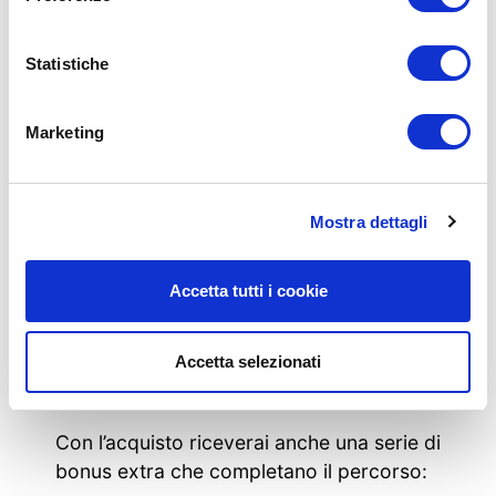
l’acquisto
Oltre
60 schede cartacee
stampate
Statistiche
a colori, suddivise per obiettivo e
livello
Marketing
Un percorso strutturato con più di
50 esercizi specifici
per la cervicale
i
5 protocolli fondamentali
della
Mostra dettagli
metodica di Marcello Chiapponi
il
PERCORSO INTRODUTTIVO
di 15
video-allenamenti
Accetta tutti i cookie
tutti i
BONUS
elencati sotto
Accetta selezionati
Bonus speciali inclusi
Con l’acquisto riceverai anche una serie di
bonus extra che completano il percorso: