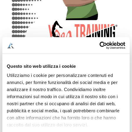
Questo sito web utilizza i cookie
Utilizziamo i cookie per personalizzare contenuti ed
annunci, per fornire funzionalità dei social media e per
COME ACQUISTARE IN MANIERA SEMPLICE,
analizzare il nostro traffico. Condividiamo inoltre
VELOCE E SICURA (ACQUISTO SINGOLO, NESSUN
informazioni sul modo in cui utilizza il nostro sito con i
ABBONAMENTO)
nostri partner che si occupano di analisi dei dati web,
pubblicità e social media, i quali potrebbero combinarle
1) Clicca sul pulsante “Aggiungi al carrello” per
con altre informazioni che ha fornito loro o che hanno
pagare con carta di credito o PayPal. Il pagamento
raccolto dal suo utilizzo dei loro servizi.
sarà processato da Stripe, il sistema di pagamento