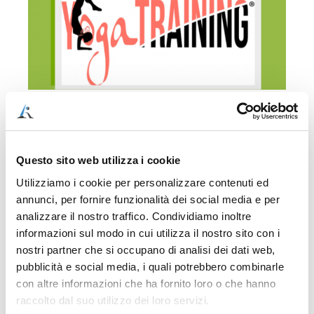
COME ACQUISTARE IN MANIERA SEMPLICE,
VELOCE E SICURA (ACQUISTO SINGOLO, NESSUN
Questo sito web utilizza i cookie
ABBONAMENTO)
Utilizziamo i cookie per personalizzare contenuti ed
annunci, per fornire funzionalità dei social media e per
1) Clicca sul pulsante “Aggiungi al carrello” per
analizzare il nostro traffico. Condividiamo inoltre
pagare con carta di credito o PayPal. Il pagamento
informazioni sul modo in cui utilizza il nostro sito con i
sarà processato da Stripe, il sistema di pagamento
più sicuro al mondo.
nostri partner che si occupano di analisi dei dati web,
pubblicità e social media, i quali potrebbero combinarle
2) Dopo l’acquisto, verrai rimandato ad una pagina,
con altre informazioni che ha fornito loro o che hanno
che conterrà il documento di accesso alla video
raccolto dal suo utilizzo dei loro servizi.
guida