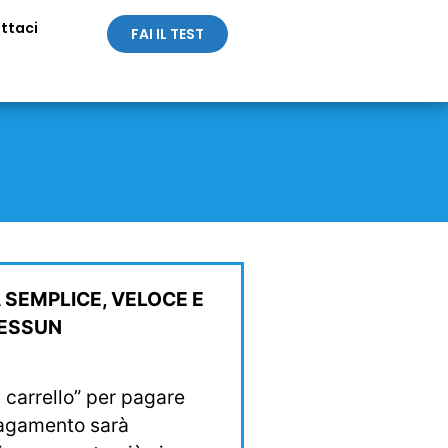
ttaci
FAI IL TEST
 SEMPLICE, VELOCE E
NESSUN
l carrello” per pagare
 pagamento sarà