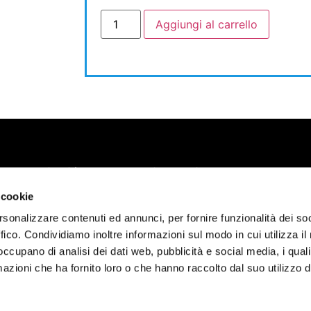
Aggiungi al carrello
Scopri chi è Marcello Chiapponi
SS45 N48 - 29029 - Rivergaro (PC)
 cookie
rsonalizzare contenuti ed annunci, per fornire funzionalità dei so
ffico. Condividiamo inoltre informazioni sul modo in cui utilizza il 
 occupano di analisi dei dati web, pubblicità e social media, i qual
azioni che ha fornito loro o che hanno raccolto dal suo utilizzo d