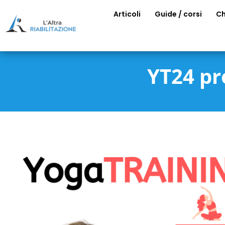
Articoli
Guide / corsi
Ch
YT24 pr