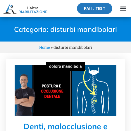
FAI IL TEST
Categoria: disturbi mandibolari
Home
»
disturbi mandibolari
dolore mandibola
Denti, malocclusione e