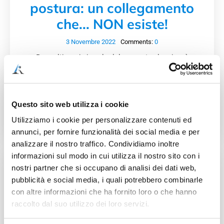
postura: un collegamento
che... NON esiste!
3 Novembre 2022
Comments:
0
Da molti anni si parla del rapporto che ci può
essere tra l’occlusione dentale (ovvero il “come
chiudiamo la bocca”) e l’insorgenza di problemi
posturali:…
Questo sito web utilizza i cookie
Continua a leggere
Utilizziamo i cookie per personalizzare contenuti ed
annunci, per fornire funzionalità dei social media e per
analizzare il nostro traffico. Condividiamo inoltre
informazioni sul modo in cui utilizza il nostro sito con i
nostri partner che si occupano di analisi dei dati web,
pubblicità e social media, i quali potrebbero combinarle
con altre informazioni che ha fornito loro o che hanno
raccolto dal suo utilizzo dei loro servizi.