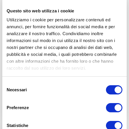
Questo sito web utilizza i cookie
Utilizziamo i cookie per personalizzare contenuti ed
annunci, per fornire funzionalità dei social media e per
Dolore coscia anteriore:
analizzare il nostro traffico. Condividiamo inoltre
cause, soluzioni ed
informazioni sul modo in cui utilizza il nostro sito con i
nostri partner che si occupano di analisi dei dati web,
esercizi
pubblicità e social media, i quali potrebbero combinarle
con altre informazioni che ha fornito loro o che hanno
24 Agosto 2017
Comments:
46
raccolto dal suo utilizzo dei loro servizi.
In questo articolo scoprirai tutto quello che c’è
da sapere sul dolore della coscia anteriore, un
problema spesso definito come cruralgia. I
Selezione
dolori della parte…
Necessari
del
consenso
Continua a leggere
Preferenze
Statistiche