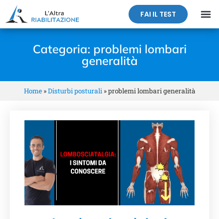
FAI IL TEST
Categoria: problemi lombari
generalità
Home
»
Disturbi posturali
»
problemi lombari generalità