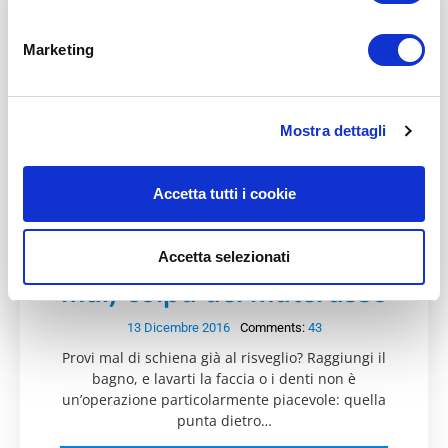
Marketing
Mostra dettagli
Accetta tutti i cookie
Mal di schiena al
risveglio: non è (quasi
Accetta selezionati
mai) colpa del materasso
13 Dicembre 2016
Comments:
43
Provi mal di schiena già al risveglio? Raggiungi il
bagno, e lavarti la faccia o i denti non è
un’operazione particolarmente piacevole: quella
punta dietro…