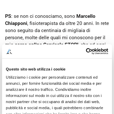
PS
: se non ci conosciamo, sono
Marcello
Chiapponi
, fisioterapista da oltre 20 anni. In rete
sono seguito da centinaia di migliaia di
persone, molte delle quali mi conoscono per il
mio
corso online Cervicale STOP!
, che ad oggi
ha aiutato più di 5.000 persone.
Se ti va di avere da subito una guida precisa per
migliorare i tuoi disturbi cervicali,
accedi alle
Questo sito web utilizza i cookie
lezioni di PROVA GRATUITA di Cervicale STOP!
Utilizziamo i cookie per personalizzare contenuti ed
annunci, per fornire funzionalità dei social media e per
compilando il modulo qui sotto!
analizzare il nostro traffico. Condividiamo inoltre
informazioni sul modo in cui utilizza il nostro sito con i
nostri partner che si occupano di analisi dei dati web,
pubblicità e social media, i quali potrebbero combinarle
con altre informazioni che ha fornito loro o che hanno