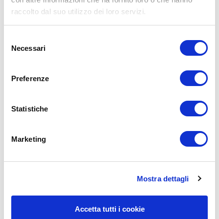
raccolto dal suo utilizzo dei loro servizi.
Selezione
Necessari
del
consenso
Preferenze
Statistiche
Il tuo nome (solo il nome va benissimo)
Marketing
La tua email (controlla che sia corretta, mi
Mostra dettagli
raccomando!)
Accetta tutti i cookie