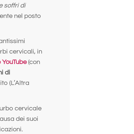
e soffri di
mente nel posto
antissimi
bi cervicali, in
e YouTube
(con
i di
ito (L’Altra
turbo cervicale
causa dei suoi
cazioni.