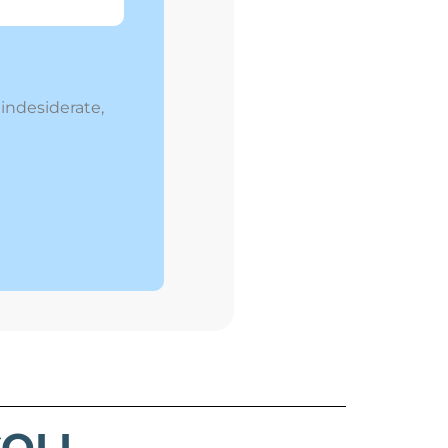
 indesiderate,
OLI