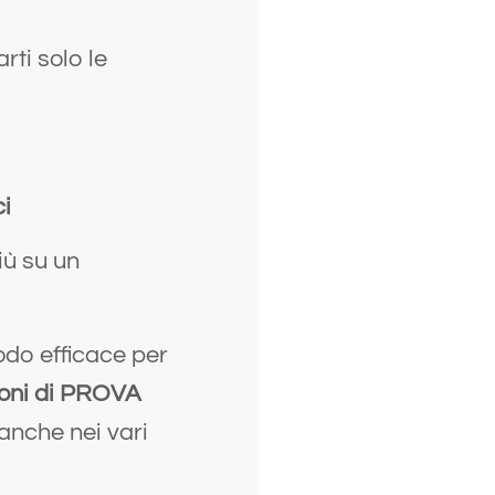
rti solo le
ci
iù su un
todo efficace per
ioni di PROVA
 anche nei vari