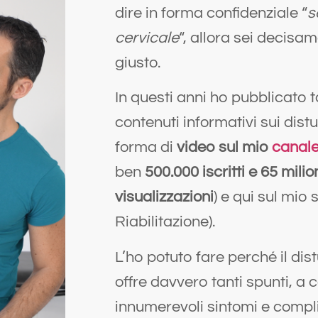
dire in forma confidenziale “
s
cervicale
“, allora sei decisa
giusto.
In questi anni ho pubblicato t
contenuti informativi sui distur
forma di
video sul mio
canal
ben
500.000 iscritti e 65 milion
visualizzazioni
) e qui sul mio s
Riabilitazione).
L’ho potuto fare perché il dis
offre davvero tanti spunti, a 
innumerevoli sintomi e compli