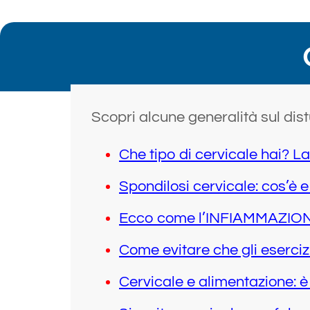
Scopri alcune generalità sul distu
Che tipo di cervicale hai? L
Spondilosi cervicale: cos’è e
Ecco come l’INFIAMMAZIONE
Come evitare che gli esercizi
Cervicale e alimentazione: è