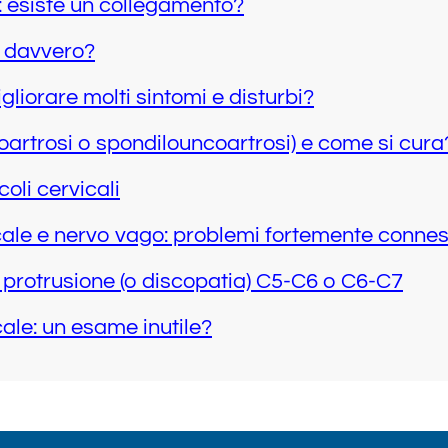
a: esiste un collegamento?
a davvero?
liorare molti sintomi e disturbi?
coartrosi o spondilouncoartrosi) e come si cura
coli cervicali
icale e nervo vago: problemi fortemente connes
 protrusione (o discopatia) C5-C6 o C6-C7
le: un esame inutile?