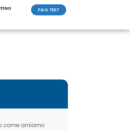
ttaci
FAI IL TEST
 o come amiamo