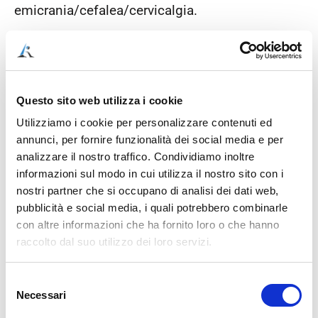
emicrania/cefalea/cervicalgia.
Il riequilibrio della flora intestinale sembra
essere il maggior responsabile dei
miglioramenti in quelle persone che hanno
risolto il mal di testa
cambiando alimentazione.
Questo sito web utilizza i cookie
Utilizziamo i cookie per personalizzare contenuti ed
annunci, per fornire funzionalità dei social media e per
analizzare il nostro traffico. Condividiamo inoltre
informazioni sul modo in cui utilizza il nostro sito con i
Collegamento #2:
nostri partner che si occupano di analisi dei dati web,
pubblicità e social media, i quali potrebbero combinarle
infiammazione
con altre informazioni che ha fornito loro o che hanno
raccolto dal suo utilizzo dei loro servizi.
intestinale =
infiammazione
Selezione
Necessari
del
consenso