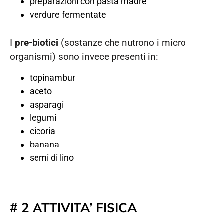
preparazioni con pasta madre
verdure fermentate
I
pre-biotici
(sostanze che nutrono i micro
organismi) sono invece presenti in:
topinambur
aceto
asparagi
legumi
cicoria
banana
semi di lino
# 2 ATTIVITA’ FISICA