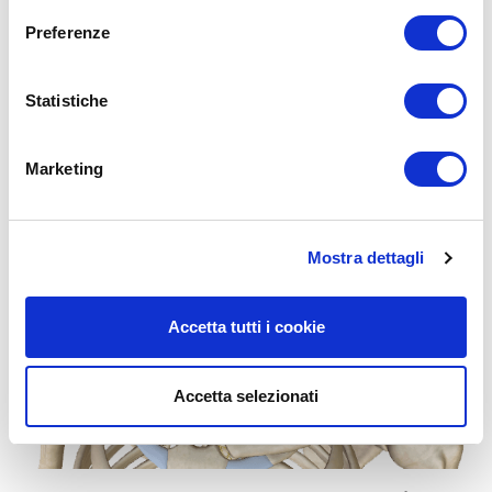
cerebrale (colpa del
nervo vago!)
Preferenze
Statistiche
Marketing
Mostra dettagli
Accetta tutti i cookie
Accetta selezionati