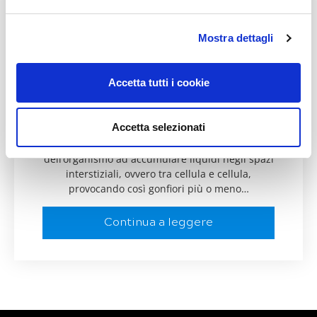
disturbi metabolici
stress
Mostra dettagli
Ritenzione idrica:
quando la causa è lo
Accetta tutti i cookie
stress
29 Ottobre 2014
Comments:
2
Accetta selezionati
Per ritenzione idrica si intende la tendenza
dell’organismo ad accumulare liquidi negli spazi
interstiziali, ovvero tra cellula e cellula,
provocando così gonfiori più o meno…
Continua a leggere