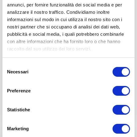
annunci, per fornire funzionalità dei social media e per
analizzare il nostro traffico. Condividiamo inoltre
informazioni sul modo in cui utilizza il nostro sito con i
nostri partner che si occupano di analisi dei dati web,
Cervicale e stress:
pubblicità e social media, i quali potrebbero combinarle
sintomi e soluzioni di
con altre informazioni che ha fornito loro o che hanno
raccolto dal suo utilizzo dei loro servizi.
due problemi collegati
18 Febbraio 2016
Comments:
132
Selezione
Il disturbo cervicale non è assolutamente
Necessari
del
soltanto un problema causato dalla postura che
consenso
teniamo durante la giornata o dai movimenti
che facciamo. Non è neppure…
Preferenze
Continua a leggere
Statistiche
Marketing