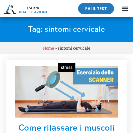
FAI IL TEST
Tag: sintomi cervicale
Home
»
sintomi cervicale
stress
Come rilassare i muscoli