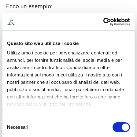
Ecco un esempio:
Questo sito web utilizza i cookie
Utilizziamo i cookie per personalizzare contenuti ed
annunci, per fornire funzionalità dei social media e per
analizzare il nostro traffico. Condividiamo inoltre
Se ti interessa questo tipo di materasso, lo trovi
informazioni sul modo in cui utilizza il nostro sito con i
qui:
https://www.materassostore.it/it/vendita-
nostri partner che si occupano di analisi dei dati web,
materassi-lattice/prodotti/molle-tradizionali-
pubblicità e social media, i quali potrebbero combinarle
1522/materasso-molle-trad-542-standard-
con altre informazioni che ha fornito loro o che hanno
24321
raccolto dal suo utilizzo dei loro servizi.
Selezione
Necessari
del
Molle indipendenti dette anche
consenso