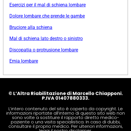
Esercizi per il mal di schiena lombare
Dolore lombare che prende le gambe
Bruciore alla schiena
Mal di schiena lato destro o sinistro
Discopatia o protrusione lombare
Ernia lombare
© L’Altra Riabilitazione di Marcello Chiapponi.
P.IVA 01407880333.
L’intero contenuto del sito è coperto da copyright. Le
informazioni riportate all’interno di questo sito web non
sono volte a sostituire il rapporto diretto medico-
paziente o una visita specialistica. In caso di dubbi,
consultare il proprio medico. Per ulteriori informazioni,
leggi il nostro
disclaimer
.