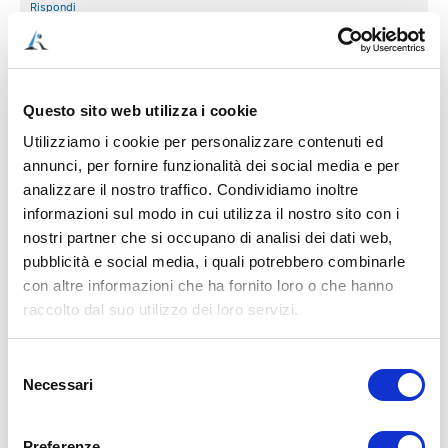
Rispondi
11 Luglio 2023 alle 11:03
Tania Palozzi
ha detto:
Questo sito web utilizza i cookie
Sei bravissimo e mto pratico ti seguo in tutto..
Utilizziamo i cookie per personalizzare contenuti ed
annunci, per fornire funzionalità dei social media e per
Rispondi
analizzare il nostro traffico. Condividiamo inoltre
informazioni sul modo in cui utilizza il nostro sito con i
nostri partner che si occupano di analisi dei dati web,
11 Luglio 2023 alle 18:10
Matteo
ha detto:
pubblicità e social media, i quali potrebbero combinarle
con altre informazioni che ha fornito loro o che hanno
Sempre molto utili i tuoi consigli e piccoli rimedi.. grazie
raccolto dal suo utilizzo dei loro servizi.
Marcello..
Rispondi
Selezione
Necessari
del
consenso
11 Luglio 2023 alle 20:37
giovanni grimaldi
ha detto:
Preferenze