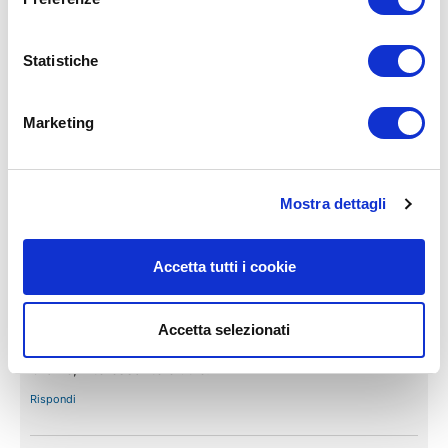
Buonasera, come al solito, esercizi mirati e interessanti
Statistiche
Rispondi
Marketing
14 Luglio 2023 alle 06:45
Arianna
ha detto:
Mostra dettagli
Buongiorno molto utile
Rispondi
Accetta tutti i cookie
17 Luglio 2023 alle
Paola Zavattaro Zavattaro
ha
13:39
Accetta selezionati
detto:
Grazie, interessante e utile.
Rispondi