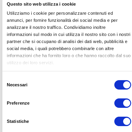
Per fare questo, ci sono una
serie di consigli che
Questo sito web utilizza i cookie
ora ti illustrerò
: questi consigli non ti liberano dal
Utilizziamo i cookie per personalizzare contenuti ed
problema da un giorno all’altro, ma fanno in modo
annunci, per fornire funzionalità dei social media e per
che i tempi di recupero siano quelli strettamente
analizzare il nostro traffico. Condividiamo inoltre
necessari.
informazioni sul modo in cui utilizza il nostro sito con i nostri
partner che si occupano di analisi dei dati web, pubblicità e
Purtroppo il concetto di “strettamente necessario” è
social media, i quali potrebbero combinarle con altre
molto variabile da soggetto a soggetto.
informazioni che ha fornito loro o che hanno raccolto dal suo
utilizzo dei loro servizi.
Consiglio #1: riposo? Si, ma non
Selezione
Necessari
del tutto
del
consenso
Il riposo è una tecnica che può funzionare per
10-
Preferenze
15 giorni al massimo, dopo di che è addirittura
controproducente.
Statistiche
Tutte le linee guida uscite negli ultimi anni sui dolori