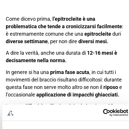
Come dicevo prima,
l’epitrocleite è una
problematica che tende a cronicizzarsi facilmente
:
è estremamente comune che una
epitrocleite
duri
diverse settimane
, per non dire
diversi mesi.
A dire la verità, anche una durata di
12-16 mesi è
decisamente nella norma.
In genere si ha una
prima fase acuta
, in cui tutti i
movimenti del braccio risultano difficoltosi: durante
questa fase non serve molto altro se non il
riposo
e
l’occasionale
applicazione di impacchi ghiacciati.
La vera difficoltà nell’epitrocleite è riuscire a
ridurre
la fase cronica
, ovvero passare da un “
gomito che
fa male
” ad un “
gomito che non fa male
”.