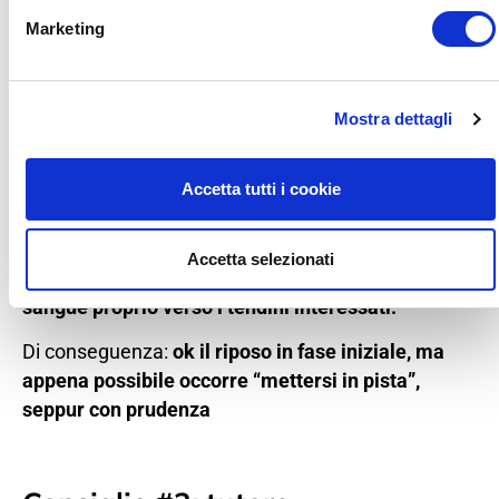
tendinei raccomandano di
NON tenere troppo
Marketing
ferme e a riposo le strutture
, ma di
muoverle
secondo la loro possibilità.
Il motivo è semplice: parliamo di
strutture
Mostra dettagli
tendenzialmente poco vascolarizzate
, quindi
l’assenza di movimento non fa altro che
Accetta tutti i cookie
accentuare questo scarso afflusso di sangue che i
tendini del gomito hanno.
Accetta selezionati
Al contrario,
il movimento delicato fa convogliare il
sangue proprio verso i tendini interessati.
Di conseguenza:
ok il riposo in fase iniziale, ma
appena possibile occorre “mettersi in pista”,
seppur con prudenza