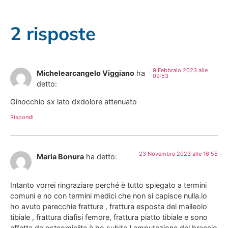
2 risposte
9 Febbraio 2023 alle
Michelearcangelo Viggiano
ha
09:53
detto:
Ginocchio sx lato dxdolore attenuato
Rispondi
23 Novembre 2023 alle 16:55
Maria Bonura
ha detto:
Intanto vorrei ringraziare perché è tutto spiegato a termini
comuni e no con termini medici che non si capisce nulla.io
ho avuto parecchie fratture , frattura esposta del malleolo
tibiale , frattura diafisi femore, frattura piatto tibiale e sono
affetta da osteomielite è ho subito l amputazione del braccio