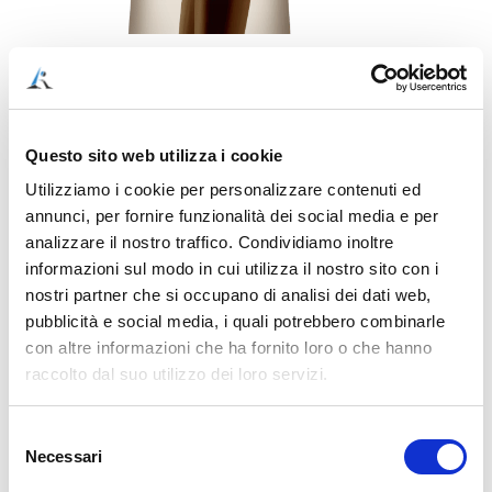
In caso di infiammazione del menisco acuta,
le
cose da fare sono assolutamente le solite
:
evitare di sovraccaricare
Questo sito web utilizza i cookie
mettere il ghiaccio
Utilizziamo i cookie per personalizzare contenuti ed
farsi eventualmente prescrivere anti
annunci, per fornire funzionalità dei social media e per
infiammatori se il dolore è forte
analizzare il nostro traffico. Condividiamo inoltre
informazioni sul modo in cui utilizza il nostro sito con i
Di fatto, non c’è molto altro.
nostri partner che si occupano di analisi dei dati web,
pubblicità e social media, i quali potrebbero combinarle
In caso di infiammazione cronica, ovvero di
con altre informazioni che ha fornito loro o che hanno
dolore che si ripresenta di frequente, è invece
raccolto dal suo utilizzo dei loro servizi.
necessario migliorare la meccanica del
ginocchio
.
Selezione
Necessari
del
Se il menisco ti si continua ad infiammare,
consenso