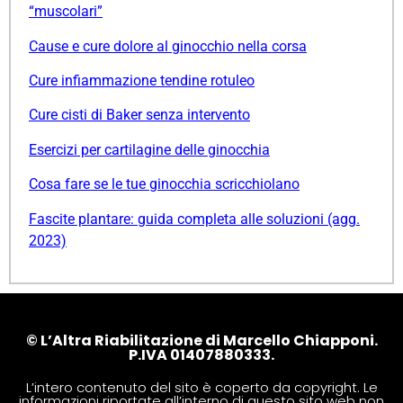
“muscolari”
Cause e cure dolore al ginocchio nella corsa
Cure infiammazione tendine rotuleo
Cure cisti di Baker senza intervento
Esercizi per cartilagine delle ginocchia
Cosa fare se le tue ginocchia scricchiolano
Fascite plantare: guida completa alle soluzioni (agg.
2023)
© L’Altra Riabilitazione di Marcello Chiapponi.
P.IVA 01407880333.
L’intero contenuto del sito è coperto da copyright. Le
informazioni riportate all’interno di questo sito web non