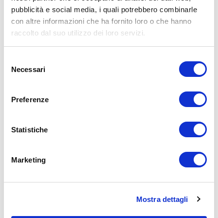
pubblicità e social media, i quali potrebbero combinarle
con altre informazioni che ha fornito loro o che hanno
raccolto dal suo utilizzo dei loro servizi.
Selezione
Necessari
del
consenso
Come sbloccare (velocemente) il
DIAFRAMMA: spalle, stomaco e
Preferenze
CERVICALE ringraziano
24 Luglio 2023
2 commenti
Statistiche
Oggi vorrei condividere con voi una serie di esercizi molto
interessanti per il nostro muscolo più importante: il
diaframma. Il diaframma non è solo il
Marketing
Leggi Tutto »
Mostra dettagli