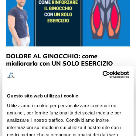
DOLORE AL GINOCCHIO: come
migliorarlo con UN SOLO ESERCIZIO
8 Agosto 2023
2 commenti
ll dolore al ginocchio è un argomento che può essere molto
vasto, poiché può essere legato a molte cause come l’usura,
la rottura dei menischi,
Questo sito web utilizza i cookie
Leggi Tutto »
Utilizziamo i cookie per personalizzare contenuti ed
annunci, per fornire funzionalità dei social media e per
analizzare il nostro traffico. Condividiamo inoltre
informazioni sul modo in cui utilizza il nostro sito con i
nostri partner che si occupano di analisi dei dati web,