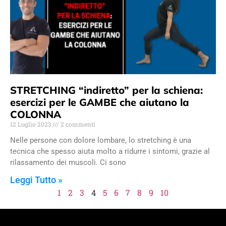
STRETCHING “indiretto” per la schiena:
esercizi per le GAMBE che aiutano la
COLONNA
12 Luglio 2023
2 commenti
Nelle persone con dolore lombare, lo stretching è una
tecnica che spesso aiuta molto a ridurre i sintomi, grazie al
rilassamento dei muscoli. Ci sono
Leggi Tutto »
1
2
3
4
5
6
7
8
9
10