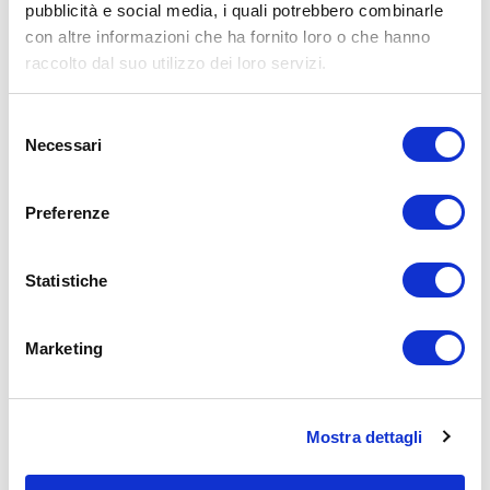
pubblicità e social media, i quali potrebbero combinarle
con altre informazioni che ha fornito loro o che hanno
raccolto dal suo utilizzo dei loro servizi.
Selezione
Necessari
del
Cosa fare se hai MAL DI SCHIENA e
consenso
PANCIA GONFIA (anche non
Preferenze
contemporaneamente)
11 Ottobre 2021
1 commento
In questo articolo ti parlerò di due problemi molto comuni,
Statistiche
che sicuramente rientrano nella “top 10” dei sintomi più
avvertiti nella popolazione generale. Sto parlando
Marketing
Leggi Tutto »
Mostra dettagli