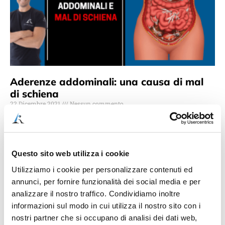
Aderenze addominali: una causa di mal
di schiena
22 Dicembre 2021
Nessun commento
Lo sapevi che le aderenze addominali, ovvero gli inevitabili
postumi di un intervento chirurgico, sono una potenziale
causa di mal di schiena? Questo perchè le
Questo sito web utilizza i cookie
Leggi Tutto »
Utilizziamo i cookie per personalizzare contenuti ed
annunci, per fornire funzionalità dei social media e per
analizzare il nostro traffico. Condividiamo inoltre
informazioni sul modo in cui utilizza il nostro sito con i
nostri partner che si occupano di analisi dei dati web,