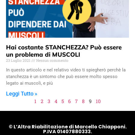
Hai costante STANCHEZZA? Può essere
un problema di MUSCOLI
23 Luglio 2021
Nessun commento
In questo articolo e nel relativo video ti spiegherò perchè la
stanchezza è un sintomo che può essere molto spesso
legato ai muscoli, e più
Leggi Tutto »
1
2
3
4
5
6
7
8
9
10
© L’Altra Riabilitazione di Marcello Chiapponi.
P.IVA 01407880333.