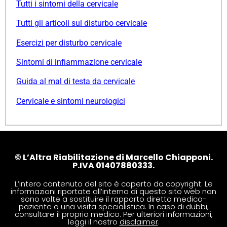
Tutti i sintomi della cervicale
Tutti gli articoli sul disturbo cervicale
Esercizi per disturbo cervicale
Sintomi di infiammazione cervicale
Guida al mal di testa da cervicale
Cervicale e sintomi neurologici
© L’Altra Riabilitazione di Marcello Chiapponi.
P.IVA 01407880333.
L’intero contenuto del sito è coperto da copyright. Le
informazioni riportate all’interno di questo sito web non
sono volte a sostituire il rapporto diretto medico-
paziente o una visita specialistica. In caso di dubbi,
consultare il proprio medico. Per ulteriori informazioni,
leggi il nostro
disclaimer
.