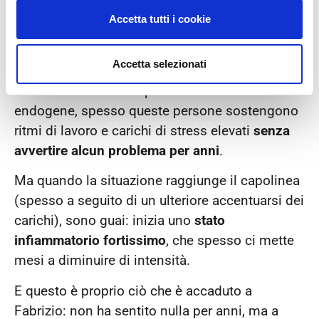
Ecco perché la bassa schiena di Fabrizio era
Accetta tutti i cookie
così rigida, anche se non gli dava alcun
problema.
Accetta selezionati
A causa della elevata produzione di endorfine
endogene, spesso queste persone sostengono
ritmi di lavoro e carichi di stress elevati
senza
avvertire alcun problema per anni
.
Ma quando la situazione raggiunge il capolinea
(spesso a seguito di un ulteriore accentuarsi dei
carichi), sono guai: inizia uno
stato
infiammatorio fortissimo
, che spesso ci mette
mesi a diminuire di intensità.
E questo è proprio ciò che è accaduto a
Fabrizio: non ha sentito nulla per anni, ma a