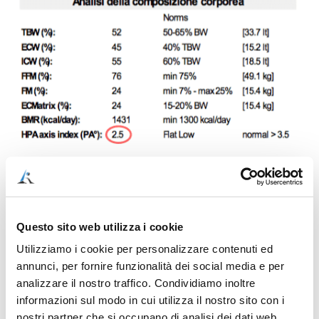
Generalmente, quando accade questo, la
persona sta facendo un abbondante
sovra-
utilizzo del suo sistema di risposta allo stress
.
Questo sito web utilizza i cookie
Utilizziamo i cookie per personalizzare contenuti ed
annunci, per fornire funzionalità dei social media e per
analizzare il nostro traffico. Condividiamo inoltre
Perché Fabrizio ha
informazioni sul modo in cui utilizza il nostro sito con i
nostri partner che si occupano di analisi dei dati web,