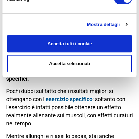
Una volta riconosciuto il legame tra lo psoas,
Mostra dettagli
l’intestino, le aderenze addominali e il trauma
emotivo, si può iniziare a lavorare per liberare il
corpo da queste tensioni.
Accetta tutti i cookie
Il trattamento dello psoas può essere effettuato
attraverso vari metodi, tra cui esercizi di
Accetta selezionati
stretching, tecniche di rilassamento ed esercizi
specifici.
Pochi dubbi sul fatto che i risultati migliori si
ottengano con l’
esercizio specifico
: soltanto con
l’esercizio è infatti possibile ottenere un effetto
realmente allenante sui muscoli, con effetti duraturi
nel tempo.
Mentre allunghi e rilassi lo psoas, stai anche