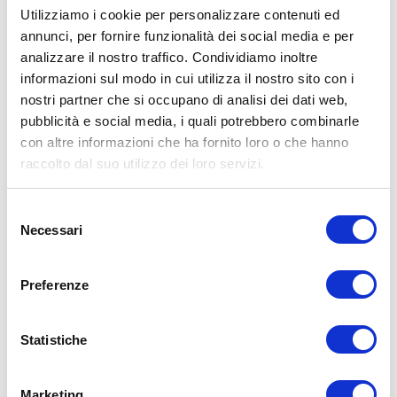
intestino e aderenze
Utilizziamo i cookie per personalizzare contenuti ed
addominali
annunci, per fornire funzionalità dei social media e per
analizzare il nostro traffico. Condividiamo inoltre
informazioni sul modo in cui utilizza il nostro sito con i
nostri partner che si occupano di analisi dei dati web,
pubblicità e social media, i quali potrebbero combinarle
con altre informazioni che ha fornito loro o che hanno
raccolto dal suo utilizzo dei loro servizi.
Selezione
Necessari
del
consenso
Preferenze
Statistiche
Marketing